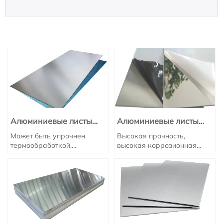
Алюминиевые листы
Алюминиевые листы
серии 6061
серии 5052
Может быть упрочнен
Высокая прочность,
термообработкой,
высокая коррозионная
обладает высокой
стойкость и устойчивость к
прочностью, хорошей
деформации делают его
обрабатываемостью,
основным алюминиевым
коррозионной стойкостью и
сплавом для
отличной свариваемостью,
промышленных и
что делает его наиболее
наружных
часто используемым
конструкционных
конструкционным
элементов.