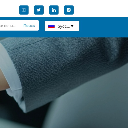




Поиск
русский
