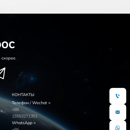
рос
 скорее.

КОНТАКТЫ

Телефон / Wechat >
+86
Предварительно Окрашенные

15553271351
WhatsApp >

+86