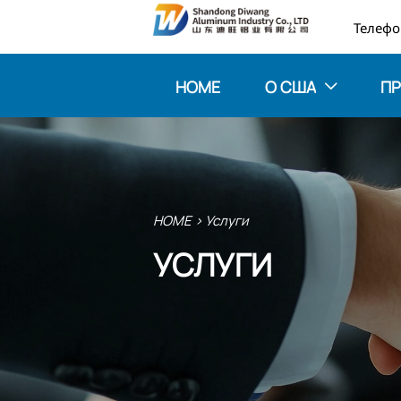

HOME
О США
П

HOME
>
Услуги
УСЛУГИ