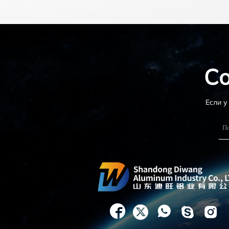
Со
Если у




