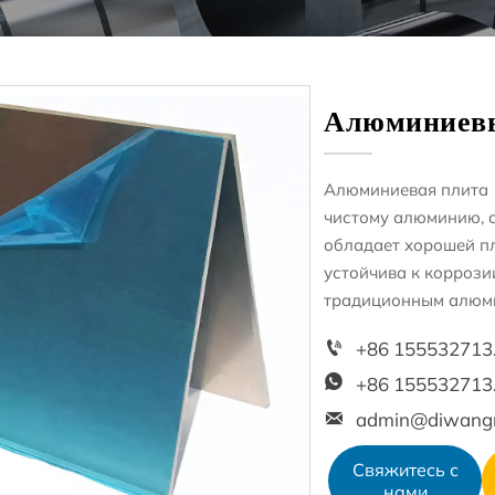
Алюминиевы
Алюминиевая плита 
чистому алюминию, 
обладает хорошей пл
устойчива к коррози
традиционным алюм
+8

+8

admin@diwang

Свяжитесь с
нами