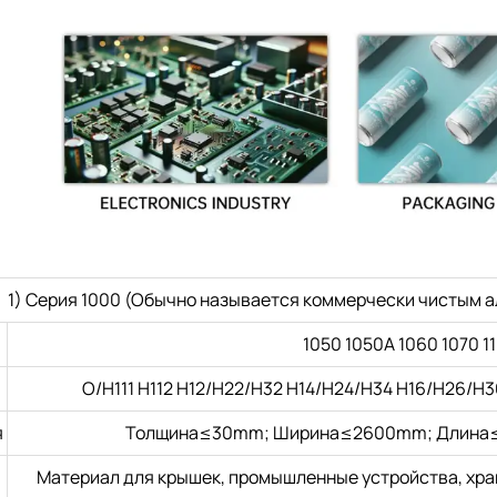
1) Серия 1000 (Обычно называется коммерчески чистым 
1050 1050A 1060 1070 1
O/H111 H112 H12/H22/H32 H14/H24/H34 H16/H26/H36
я
Толщина≤30mm; Ширина≤2600mm; Длина≤
Материал для крышек, промышленные устройства, хран