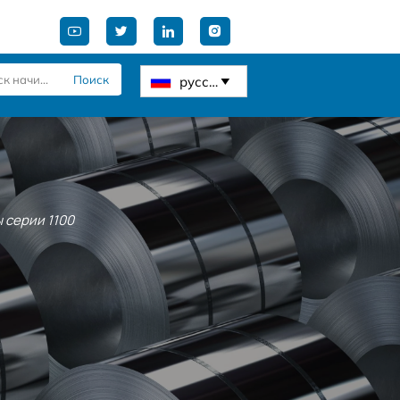




Поиск
русский

 серии 1100