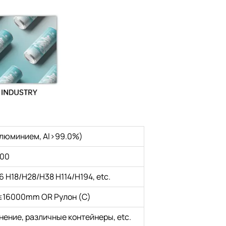
алюминием, Al>99.0%)
100
 H18/H28/H38 H114/H194, etc.
16000mm OR Рулон (C)
ение, различные контейнеры, etc.