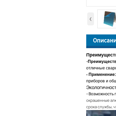
‹
Описани
Преимущест
-
Преимущест
отличные сваро
- 
Применение
приборов и об
Экологичнос
- Возможность 
окрашенные алю
срока службы, 