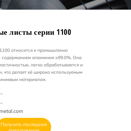
е листы серии 1100
1100 относится к промышленно
с содержанием алюминия ≥99.0%. Она
астичностью, легко обрабатывается и
и, что делает её широко используемым
иниевым материалом.
6 15553271351
6 15553271351
metal.com
Получить последнее
предложение