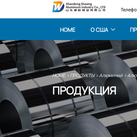

HOME
О США
П

HOME
>
ПРОДУКТЫ
>
Алюминий
>
Алю
ПРОДУКЦИЯ