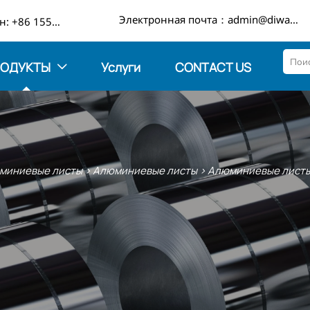

Электронная почта：admin@diwangmetal.com
Телефон: +86 15553271351
РОДУКТЫ
Услуги
CONTACT US

миниевые листы
>
Алюминиевые листы
>
Алюминиевые листы